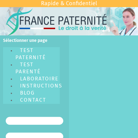
Rapide & Confidentiel
Sélectionner une page
TEST
PATERNITÉ
TEST
PARENTÉ
LABORATOIRE
INSTRUCTIONS
BLOG
CONTACT