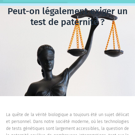
Peut-on légalement exiger un
test de paternité ?
La quête de la vérité biologique a toujours été un sujet délicat
et personnel. Dans notre société moderne, où les technologies
de tests génétiques sont largement accessibles, la question de