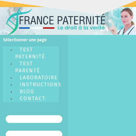
Rapide & Confidentiel
Sélectionner une page
TEST
PATERNITÉ
TEST
PARENTÉ
LABORATOIRE
INSTRUCTIONS
BLOG
CONTACT